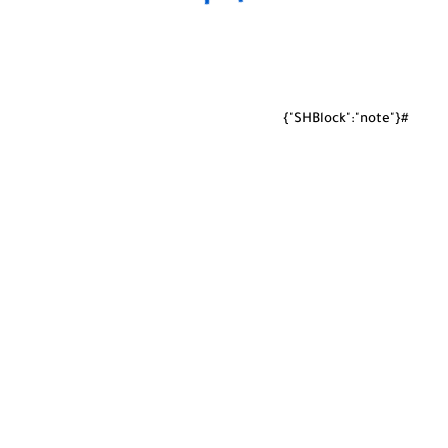
#{"SHBlock":"note"}