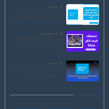
منذ عام
تحميل تطبيق ايزي باي البريد
المصري APK Easy Pay آخر إصدار
منذ بضع سنوات
احصل على حسابات فري فاير
مجانا أكثر من 5 حسابات تجدد
يوميا
منذ عام
تحميل تطبيق ايزي باي Easy Pay
من البريد المصري 2026
التسميات