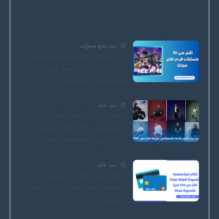
منذ بضع سنوات
أكثر من 10 حسابات فري فاير
مجانا مع كلمة السر غير
مسروقة تجدد يوميا
منذ عام
برومبت ترند الصور بالذكاء
الاصطناعي Gemini | طريقة
انشاء صور nano banana
منذ عام
ارقام فيزا وهمية مشحونة
شغالة مجانا| اكثر من 200 فيزا
مشحونة