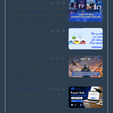
منذ عام
أفضل 100 برومبت جاهز لتوليد
الصور بالذكاء الاصطناعي 2025
منذ عام
أكثر من 100 حساب كار باركينج
مجانا Car Parking Multiplayer
منذ عام
قائمة حسابات فري فاير مجانا
مع كلمة السر 2026 لأول مرة
حسابات حقيقية شغالة
منذ 9 أيام
رابط نتيجة الثانوية العامة 2026
برقم الجلوس – ابعت لنا الان
رقمك