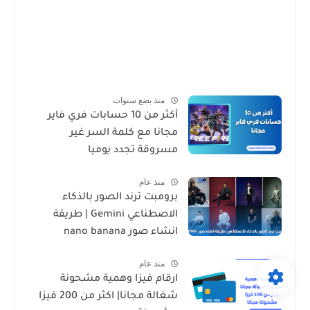
منذ بضع سنوات
أكثر من 10 حسابات فري فاير
مجانا مع كلمة السر غير
مسروقة تجدد يوميا
منذ عام
برومبت ترند الصور بالذكاء
الاصطناعي Gemini | طريقة
انشاء صور nano banana
منذ عام
ارقام فيزا وهمية مشحونة
شغالة مجانا| اكثر من 200 فيزا