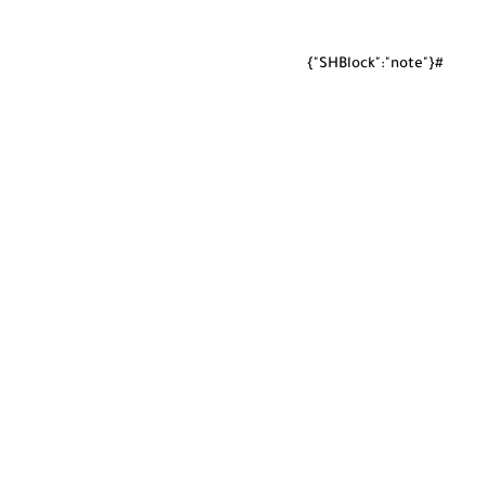
#{"SHBlock":"note"}