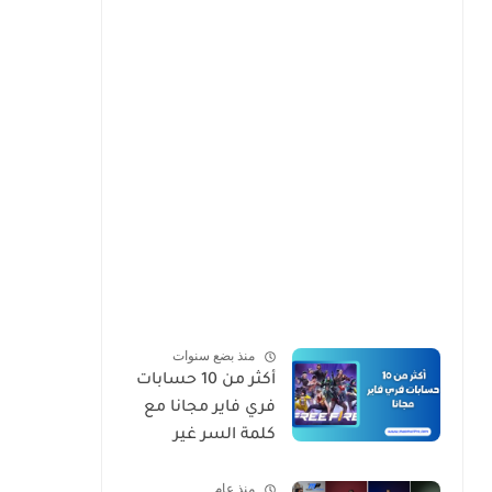
منذ بضع سنوات
أكثر من 10 حسابات
فري فاير مجانا مع
كلمة السر غير
مسروقة تجدد يوميا
منذ عام