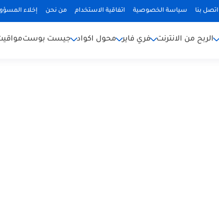
اتصل بنا
سياسة الخصوصية
اتفاقية الاستخدام
من نحن
إخلاء المسؤول
الربح من الانترنت
فري فاير
محول اكواد
جيست بوست
مواقيت