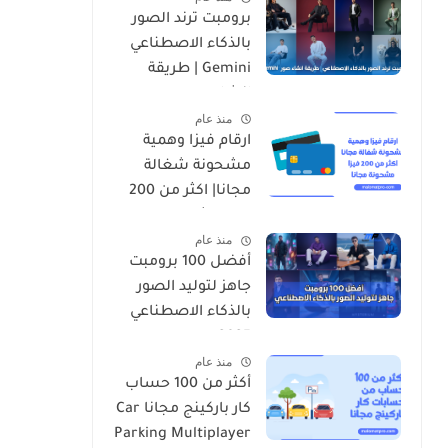
برومبت ترند الصور
بالذكاء الاصطناعي
Gemini | طريقة
انشاء صور nano
منذ عام
banana
ارقام فيزا وهمية
مشحونة شغالة
مجانا| اكثر من 200
فيزا مشحونة
منذ عام
أفضل 100 برومبت
جاهز لتوليد الصور
بالذكاء الاصطناعي
2025
منذ عام
أكثر من 100 حساب
كار باركينج مجانا Car
Parking Multiplayer