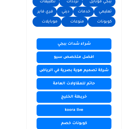
ببجي موبايل
ترددات
تطبيقات
تعليمي
خدمات
ديني
فري فاير
كوبونات
منوعات
موبايلات
شراء شدات ببجي
افضل متخصص سيو
شركة تصميم هوية بصرية في الرياض
حاتم للمقاولات العامة
خريطة الخليج
koora live
كوبونات خصم