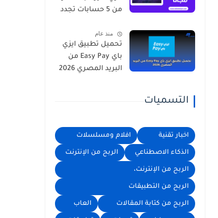
من 5 حسابات تجدد
يوميا
منذ عام
تحميل تطبيق ايزي
باي Easy Pay من
البريد المصري 2026
التسميات
اخبار تقنية
افلام ومسلسلات
الذكاء الاصطناعي
الربح من الإنترنت
الربح من الإنترنت،
الربح من التطبيقات
الربح من كتابة المقالات
العاب