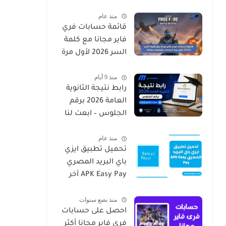
منذ عام
قائمة حسابات فري
فاير مجانا مع كلمة
السر 2026 لأول مرة
حسابات حقيقية
منذ 9 أيام
شغالة
رابط نتيجة الثانوية
العامة 2026 برقم
الجلوس – ابعت لنا
الان رقمك
منذ عام
تحميل تطبيق ايزي
باي البريد المصري
APK Easy Pay آخر
إصدار
منذ بضع سنوات
احصل على حسابات
فري فاير مجانا أكثر