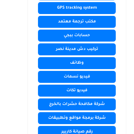
GPS tracking system
مكتب ترجمة معتمد
حسابات ببجي
تركيب دش مدينة نصر
وظائف
فيديو نسمات
فيديو تكات
شركة مكافحة حشرات بالخرج
شركة برمجة مواقع وتطبيقات
رقم صيانة كاريير