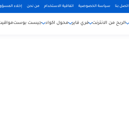
اتصل بنا
سياسة الخصوصية
اتفاقية الاستخدام
من نحن
إخلاء المسؤول
الربح من الانترنت
فري فاير
محول اكواد
جيست بوست
مواقيت