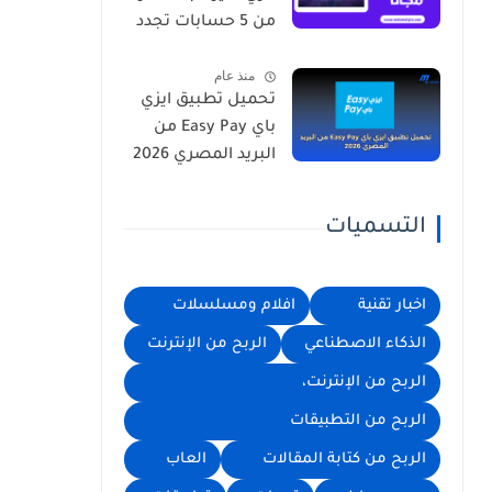
من 5 حسابات تجدد
يوميا
منذ عام
تحميل تطبيق ايزي
باي Easy Pay من
البريد المصري 2026
التسميات
اخبار تقنية
افلام ومسلسلات
الذكاء الاصطناعي
الربح من الإنترنت
الربح من الإنترنت،
الربح من التطبيقات
الربح من كتابة المقالات
العاب