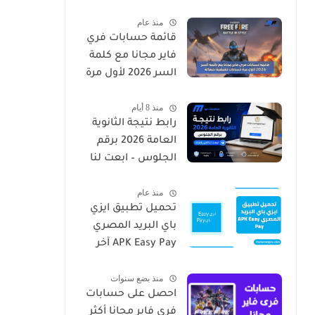
منذ عام
قائمة حسابات فري
فاير مجانا مع كلمة
السر 2026 لأول مرة
حسابات حقيقية
منذ 8 أيام
شغالة
رابط نتيجة الثانوية
العامة 2026 برقم
الجلوس – ابعت لنا
الان رقمك
منذ عام
تحميل تطبيق ايزي
باي البريد المصري
APK Easy Pay آخر
إصدار
منذ بضع سنوات
احصل على حسابات
فري فاير مجانا أكثر