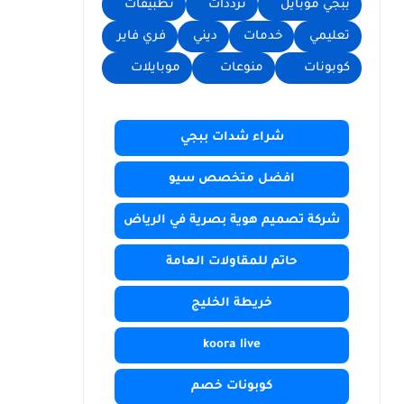
ببجي موبايل
ترددات
تطبيقات
تعليمي
خدمات
ديني
فري فاير
كوبونات
منوعات
موبايلات
شراء شدات ببجي
افضل متخصص سيو
شركة تصميم هوية بصرية في الرياض
حاتم للمقاولات العامة
خريطة الخليج
koora live
كوبونات خصم