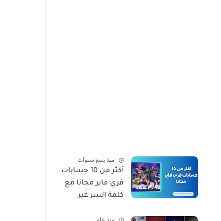
منذ بضع سنوات
أكثر من 10 حسابات
فري فاير مجانا مع
كلمة السر غير
مسروقة تجدد يوميا
منذ عام