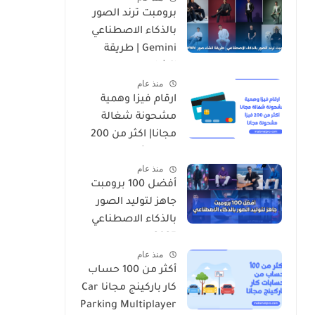
برومبت ترند الصور
بالذكاء الاصطناعي
Gemini | طريقة
انشاء صور nano
منذ عام
banana
ارقام فيزا وهمية
مشحونة شغالة
مجانا| اكثر من 200
فيزا مشحونة
منذ عام
أفضل 100 برومبت
جاهز لتوليد الصور
بالذكاء الاصطناعي
2025
منذ عام
أكثر من 100 حساب
كار باركينج مجانا Car
Parking Multiplayer