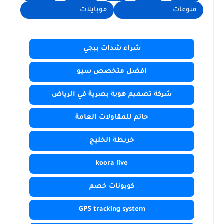
منوعات
موبايلات
شراء شدات ببجي
افضل متخصص سيو
شركة تصميم هوية بصرية في الرياض
حاتم للمقاولات العامة
خريطة الخليج
koora live
كوبونات خصم
GPS tracking system