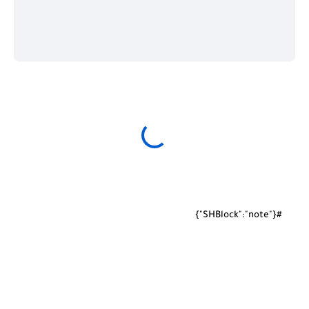
#{"SHBlock":"note"}