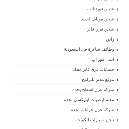
شحن فورتنايت
شحن موبايل لجيند
شحن فري فاير
رايق
وظائف شاغرة في السعودية
انمي فور اب
حسابات فري فاير مجانا
موقع معتز للبرامج
شركة عزل اسطح بجده
معلم ارضيات ايبوكسي بجده
شركة عزل خزانات بجدة
تأجير سيارات الكويت