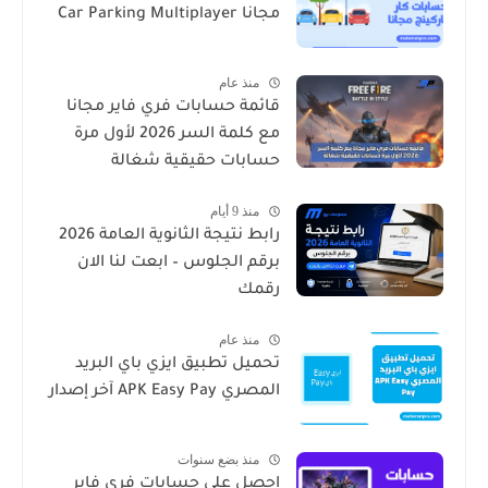
مجانا Car Parking Multiplayer
منذ عام
قائمة حسابات فري فاير مجانا
مع كلمة السر 2026 لأول مرة
حسابات حقيقية شغالة
منذ 9 أيام
رابط نتيجة الثانوية العامة 2026
برقم الجلوس – ابعت لنا الان
رقمك
منذ عام
تحميل تطبيق ايزي باي البريد
المصري APK Easy Pay آخر إصدار
منذ بضع سنوات
احصل على حسابات فري فاير