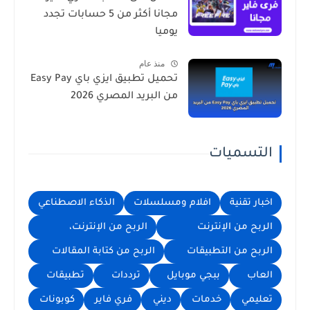
مجانا أكثر من 5 حسابات تجدد
يوميا
منذ عام
تحميل تطبيق ايزي باي Easy Pay
من البريد المصري 2026
التسميات
اخبار تقنية
افلام ومسلسلات
الذكاء الاصطناعي
الربح من الإنترنت
الربح من الإنترنت،
الربح من التطبيقات
الربح من كتابة المقالات
العاب
ببجي موبايل
ترددات
تطبيقات
تعليمي
خدمات
ديني
فري فاير
كوبونات