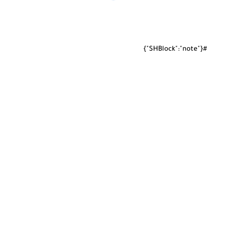
#{"SHBlock":"note"}