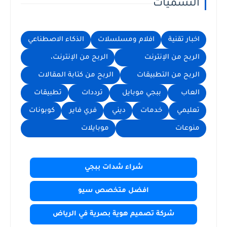
التسميات
اخبار تقنية
افلام ومسلسلات
الذكاء الاصطناعي
الربح من الإنترنت
الربح من الإنترنت،
الربح من التطبيقات
الربح من كتابة المقالات
العاب
ببجي موبايل
ترددات
تطبيقات
تعليمي
خدمات
ديني
فري فاير
كوبونات
منوعات
موبايلات
شراء شدات ببجي
افضل متخصص سيو
شركة تصميم هوية بصرية في الرياض