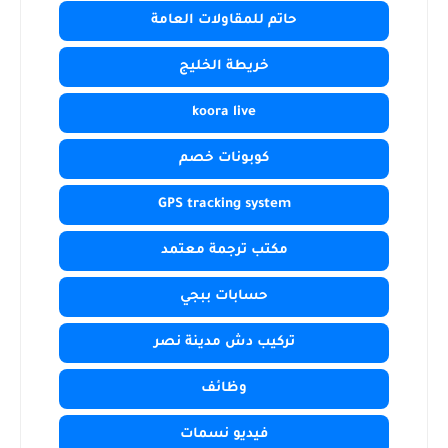
حاتم للمقاولات العامة
خريطة الخليج
koora live
كوبونات خصم
GPS tracking system
مكتب ترجمة معتمد
حسابات ببجي
تركيب دش مدينة نصر
وظائف
فيديو نسمات