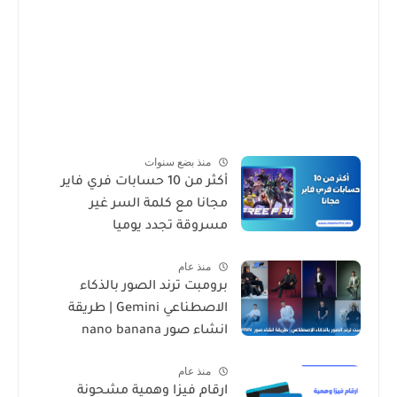
منذ بضع سنوات
أكثر من 10 حسابات فري فاير
مجانا مع كلمة السر غير
مسروقة تجدد يوميا
منذ عام
برومبت ترند الصور بالذكاء
الاصطناعي Gemini | طريقة
انشاء صور nano banana
منذ عام
ارقام فيزا وهمية مشحونة