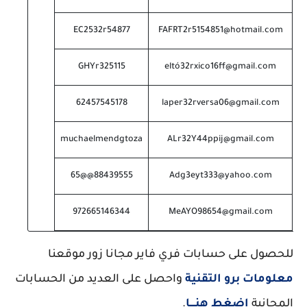
EC2532r54877
FAFRT2r5154851@hotmail.com
GHYr325115
eltó32rxico16ff@gmail.com
62457545178
laper32rversa06@gmail.com
muchaelmendgtoza
ALr32Y44ppij@gmail.com
88439555@@65
Adg3eyt333@yahoo.com
972665146344
MeAYO98654@gmail.com
للحصول على حسابات فري فاير مجانا زور موقعنا
معلومات برو التقنية
واحصل على العديد من الحسابات
المجانية
اضغط هنــــا
.