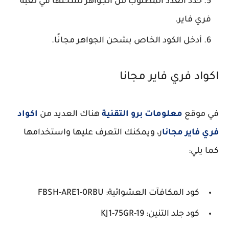
حدد العدد المطلوب من الجواهر لشحنها في لعبة
فري فاير.
أدخل الكود الخاص بشحن الجواهر مجانًا.
اكواد فري فاير مجانا
في موقع
معلومات برو التقنية
هناك العديد من
اكواد
فري فاير مجانا
ر، ويمكنك التعرف عليها واستخدامها
كما يلي:
كود المكافآت العشوائية: FBSH-ARE1-0RBU
كود جلد التنين: KJ1-75GR-19