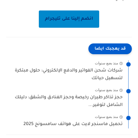
انضم إلينا على تليجرام
قد يعجبك ايضا
منذ بضع سنوات
شركات شحن الفواتير والدفع الإلكتروني: حلول مبتكرة
لتسهيل حياتك
منذ بضع سنوات
حجز تذاكر طيران رخيصة وحجز الفنادق والشقق: دليلك
الشامل لتوفير...
منذ بضع سنوات
تحميل ماسنجر لايت على هواتف سامسونج 2025