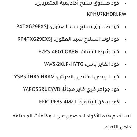
كود صندوق سلاح أكاديمية المتمردين:
KPHU7KHDRLKW
كود صندوق سلاح سيد العقول: P4TXG29EXSJ
كود لوت السلاح سيد العقول: RP4TXG29EXSJ
كود شرط البوتات: F2PS-ABG1-OABG
كود الفاير باس: VAVS-2KLP-HYTG
كود الرقص الخاص بالعرش: YSPS-1HR6-HRAM
كود جواهر فري فاير مجانًا: YAPQSSRUEYVD
كود سكن البندقية: FFIC-RF85-4MZT
استخدم هذه الأكواد للحصول على المكافآت المختلفة
داخل اللعبة.