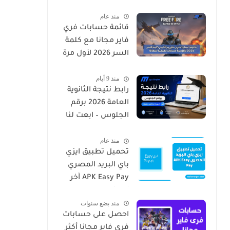
منذ عام
قائمة حسابات فري
فاير مجانا مع كلمة
السر 2026 لأول مرة
حسابات حقيقية
منذ 9 أيام
شغالة
رابط نتيجة الثانوية
العامة 2026 برقم
الجلوس – ابعت لنا
الان رقمك
منذ عام
تحميل تطبيق ايزي
باي البريد المصري
APK Easy Pay آخر
إصدار
منذ بضع سنوات
احصل على حسابات
فري فاير مجانا أكثر