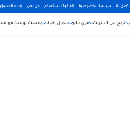
اتصل بنا
سياسة الخصوصية
اتفاقية الاستخدام
من نحن
إخلاء المسؤول
الربح من الانترنت
فري فاير
محول اكواد
جيست بوست
مواقيت