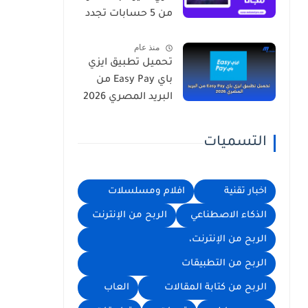
من 5 حسابات تجدد
يوميا
منذ عام
تحميل تطبيق ايزي
باي Easy Pay من
البريد المصري 2026
التسميات
اخبار تقنية
افلام ومسلسلات
الذكاء الاصطناعي
الربح من الإنترنت
الربح من الإنترنت،
الربح من التطبيقات
الربح من كتابة المقالات
العاب