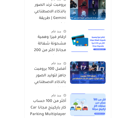
برومبت ترند الصور
بالذكاء الاصطناعي
Gemini | طريقة
انشاء صور nano
منذ عام
banana
ارقام فيزا وهمية
مشحونة شغالة
مجانا| اكثر من 200
فيزا مشحونة
منذ عام
أفضل 100 برومبت
جاهز لتوليد الصور
بالذكاء الاصطناعي
2025
منذ عام
أكثر من 100 حساب
كار باركينج مجانا Car
Parking Multiplayer