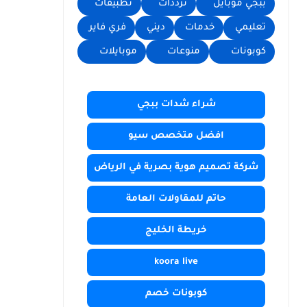
ببجي موبايل
ترددات
تطبيقات
تعليمي
خدمات
ديني
فري فاير
كوبونات
منوعات
موبايلات
شراء شدات ببجي
افضل متخصص سيو
شركة تصميم هوية بصرية في الرياض
حاتم للمقاولات العامة
خريطة الخليج
koora live
كوبونات خصم