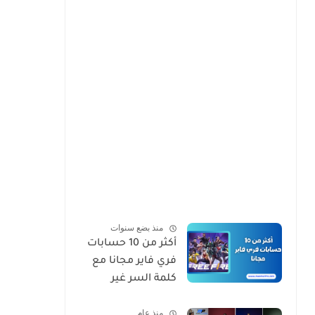
منذ بضع سنوات
أكثر من 10 حسابات
فري فاير مجانا مع
كلمة السر غير
مسروقة تجدد يوميا
منذ عام