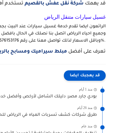
قد يهمك
شركة نقل عفش بالقصيم
تستخدم أهم 5 تقنيات حديثة في النقل تع
غسيل سيارات متنقل الرياض
الرائعون ايضا تقدم خدمة غسيل سيارات عند البيت بجميع
وجميع احياء الرياض اتصل بنا نصلك في الحال بافضل 
وباقل الاسعار لذلك تواصل معنا على رقم 0576153176 واحصل على خصومات تصل الى 50%.
تعرف على أفضل
مبلط سيراميك ومسابح بالر
قد يعجبك ايضا
منذ 1 أيام
بودي جارد مصر: دليلك الشامل لأرخص وأفضل خدم
منذ 26 أيام
طرق شركات كشف تسربات المياه في الرياض للحف
منذ عام