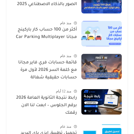
الصور بالذكاء الاصطناعي 2025
منذ عام
أكثر من 100 حساب كار باركينج
مجانا Car Parking Multiplayer
منذ عام
قائمة حسابات فري فاير مجانا
مع كلمة السر 2026 لأول مرة
حسابات حقيقية شغالة
منذ 12 أيام
رابط نتيجة الثانوية العامة 2026
برقم الجلوس – ابعت لنا الان
رقمك
منذ عام
تحميل تطبيق ايزي باي البريد