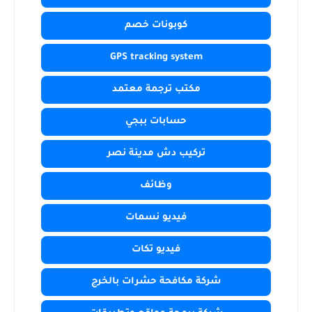
كوبونات خصم
GPS tracking system
مكتب ترجمة معتمد
حسابات ببجي
تركيب دش مدينة نصر
وظائف
فيديو نسمات
فيديو تكات
شركة مكافحة حشرات بالخرج