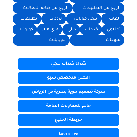
الربح من التطبيقات
الربح من كتابة المقالات
العاب
ببجي موبايل
ترددات
تطبيقات
تعليمي
خدمات
ديني
فري فاير
كوبونات
منوعات
موبايلات
شراء شدات ببجي
افضل متخصص سيو
شركة تصميم هوية بصرية في الرياض
حاتم للمقاولات العامة
خريطة الخليج
koora live