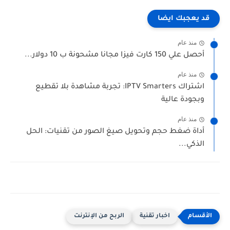
قد يعجبك ايضا
منذ عام
أحصل علي 150 كارت فيزا مجانا مشحونة ب 10 دولار...
منذ عام
اشتراك IPTV Smarters: تجربة مشاهدة بلا تقطيع
وبجودة عالية
منذ عام
أداة ضغط حجم وتحويل صيغ الصور من تقنيات: الحل
الذكي...
اخبار تقنية
الربح من الإنترنت