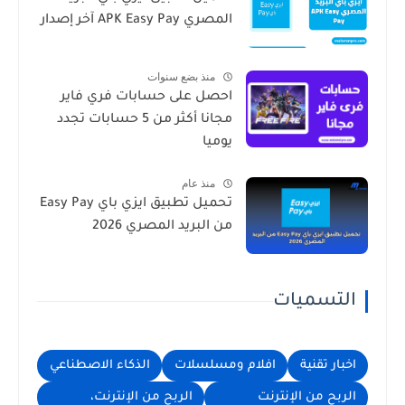
المصري APK Easy Pay آخر إصدار
منذ بضع سنوات
احصل على حسابات فري فاير
مجانا أكثر من 5 حسابات تجدد
يوميا
منذ عام
تحميل تطبيق ايزي باي Easy Pay
من البريد المصري 2026
التسميات
اخبار تقنية
افلام ومسلسلات
الذكاء الاصطناعي
الربح من الإنترنت
الربح من الإنترنت،