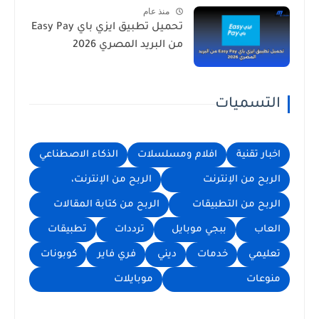
منذ عام
تحميل تطبيق ايزي باي Easy Pay
من البريد المصري 2026
التسميات
اخبار تقنية
افلام ومسلسلات
الذكاء الاصطناعي
الربح من الإنترنت
الربح من الإنترنت،
الربح من التطبيقات
الربح من كتابة المقالات
العاب
ببجي موبايل
ترددات
تطبيقات
تعليمي
خدمات
ديني
فري فاير
كوبونات
منوعات
موبايلات