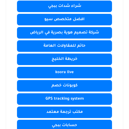
شراء شدات ببجي
افضل متخصص سيو
شركة تصميم هوية بصرية في الرياض
حاتم للمقاولات العامة
خريطة الخليج
koora live
كوبونات خصم
GPS tracking system
مكتب ترجمة معتمد
حسابات ببجي