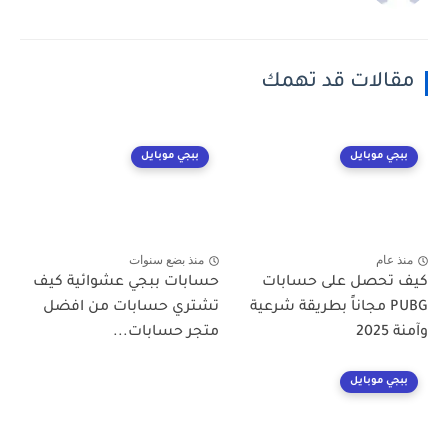
مقالات قد تهمك
ببجي موبايل
ببجي موبايل
منذ عام
منذ بضع سنوات
كيف تحصل على حسابات
حسابات ببجي عشوائية كيف
PUBG مجاناً بطريقة شرعية
تشتري حسابات من افضل
وآمنة 2025
متجر حسابات...
ببجي موبايل