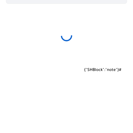
#{"SHBlock":"note"}