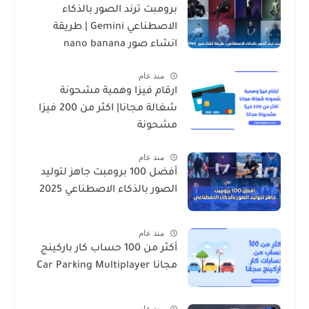
برومبت ترند الصور بالذكاء
الاصطناعي Gemini | طريقة
انشاء صور nano banana
منذ عام
ارقام فيزا وهمية مشحونة
شغالة مجانا| اكثر من 200 فيزا
مشحونة
منذ عام
أفضل 100 برومبت جاهز لتوليد
الصور بالذكاء الاصطناعي 2025
منذ عام
أكثر من 100 حساب كار باركينج
مجانا Car Parking Multiplayer
منذ عام