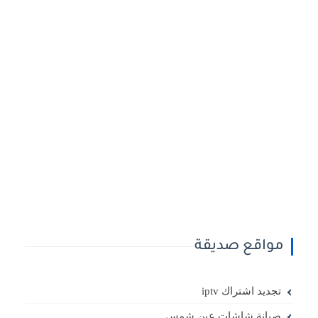
مواقع صديقة
تجديد اشتراك iptv
صيانة شاشات عين شمس