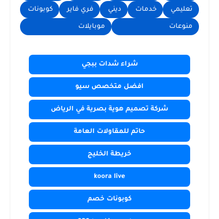
تعليمي
خدمات
ديني
فري فاير
كوبونات
منوعات
موبايلات
شراء شدات ببجي
افضل متخصص سيو
شركة تصميم هوية بصرية في الرياض
حاتم للمقاولات العامة
خريطة الخليج
koora live
كوبونات خصم