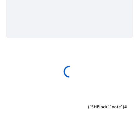
#{"SHBlock":"note"}