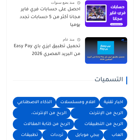
منذ بضع سنوات
احصل على حسابات فري فاير
مجانا أكثر من 5 حسابات تجدد
يوميا
منذ عام
تحميل تطبيق ايزي باي Easy Pay
من البريد المصري 2026
التسميات
اخبار تقنية
افلام ومسلسلات
الذكاء الاصطناعي
الربح من الإنترنت
الربح من الإنترنت،
الربح من التطبيقات
الربح من كتابة المقالات
العاب
ببجي موبايل
ترددات
تطبيقات