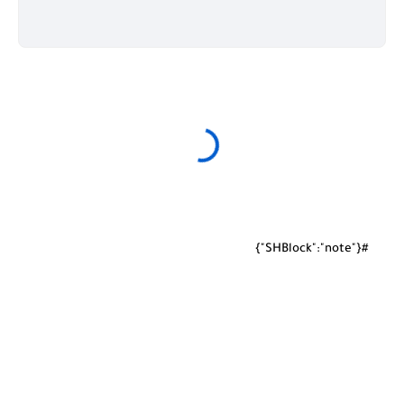
#{"SHBlock":"note"}