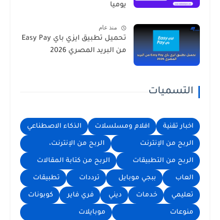
يوميا
منذ عام
تحميل تطبيق ايزي باي Easy Pay
من البريد المصري 2026
التسميات
اخبار تقنية
افلام ومسلسلات
الذكاء الاصطناعي
الربح من الإنترنت
الربح من الإنترنت،
الربح من التطبيقات
الربح من كتابة المقالات
العاب
ببجي موبايل
ترددات
تطبيقات
تعليمي
خدمات
ديني
فري فاير
كوبونات
منوعات
موبايلات