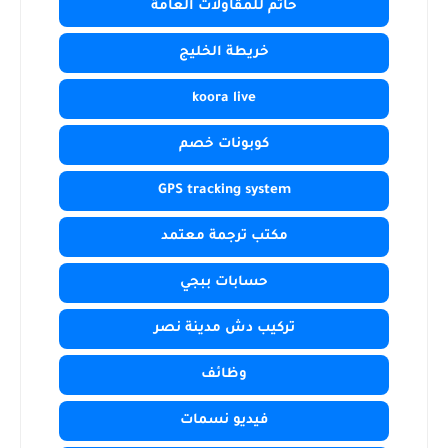
حاتم للمقاولات العامة
خريطة الخليج
koora live
كوبونات خصم
GPS tracking system
مكتب ترجمة معتمد
حسابات ببجي
تركيب دش مدينة نصر
وظائف
فيديو نسمات