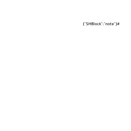
#{"SHBlock":"note"}