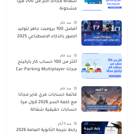
شغالة مجانا| اكثر من 200 فيزا
مشحونة
منذ عام
أفضل 100 برومبت جاهز لتوليد
الصور بالذكاء الاصطناعي 2025
منذ عام
أكثر من 100 حساب كار باركينج
مجانا Car Parking Multiplayer
منذ عام
قائمة حسابات فري فاير مجانا
مع كلمة السر 2026 لأول مرة
حسابات حقيقية شغالة
منذ 9 أيام
رابط نتيجة الثانوية العامة 2026