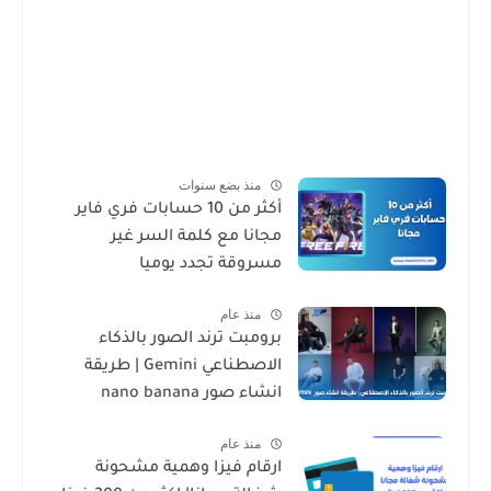
منذ بضع سنوات
أكثر من 10 حسابات فري فاير
مجانا مع كلمة السر غير
مسروقة تجدد يوميا
منذ عام
برومبت ترند الصور بالذكاء
الاصطناعي Gemini | طريقة
انشاء صور nano banana
منذ عام
ارقام فيزا وهمية مشحونة