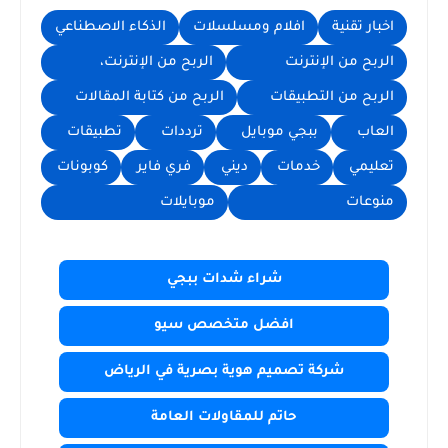
اخبار تقنية
افلام ومسلسلات
الذكاء الاصطناعي
الربح من الإنترنت
الربح من الإنترنت،
الربح من التطبيقات
الربح من كتابة المقالات
العاب
ببجي موبايل
ترددات
تطبيقات
تعليمي
خدمات
ديني
فري فاير
كوبونات
منوعات
موبايلات
شراء شدات ببجي
افضل متخصص سيو
شركة تصميم هوية بصرية في الرياض
حاتم للمقاولات العامة