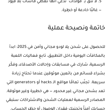
لا تثق بـ "مولّدات" تدّعي أنها تُعطي ماسات بلا قيود
— غالبًا خادعة أو خطِرة.
خاتمة ونصيحة عملية
للحصول على شحن يلا لودو
مجاني وآمن
في 2025: ابدأ
بالمكافآت اليومية داخل التطبيق، تابع فعاليات اللعبة
الرسمية، شارك في مسابقات وإحالات الأصدقاء، وفكّر
بشراء قسائم من بائعين موثوقين عندما تحتاج زيادة
سريعة.
تجنّب تمامًا
مواقع الـ hacks أو generators التي
تعد بشحن مجاني غير محدود — هي خطيرة وغير موثوقة.
المصادر الرسمية لعمليات الشحن والاشتراكات ستبقي
حسابك آمناً وتجنبك فقدان الوصول أو حظر الحساب.