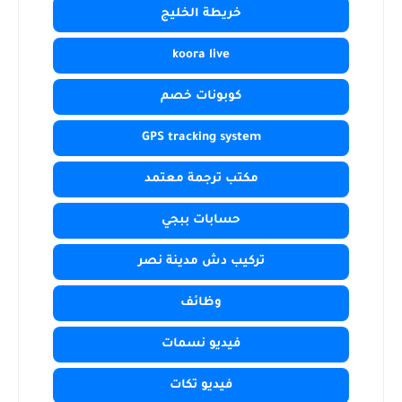
خريطة الخليج
koora live
كوبونات خصم
GPS tracking system
مكتب ترجمة معتمد
حسابات ببجي
تركيب دش مدينة نصر
وظائف
فيديو نسمات
فيديو تكات