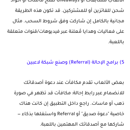
الألعاب مسابقات أو Giveaways تمنح ماسات أو أكواد
شحن للفائزين أو للمشتركين. قد تكون هذه الطريقة
مجانية بالكامل إن شاركت وفق شروط السحب. مثال
على فعاليات وهدايا مُعلنة عبر فيديوهات/قنوات متعلقة
باللعبة.
5) برامج الإحالة (Referral) وصنع شبكة لاعبين
بعض الألعاب تقدم مكافآت عند دعوة أصدقائك
للانضمام عبر رابط إحالة: مكافآت قد تظهر في صورة
ذهب أو ماسات. راجع داخل التطبيق إن كانت هناك
خاصية "دعوة صديق" أو Referral واستغلها بذكاء —
شاركها مع أصدقائك المهتمين باللعبة.