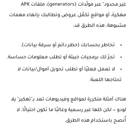
غير محدود" عبر مولّدات (generators)، ملفات APK
مهكرة، أو مواقع تكمِّل عروض وتطالبك بإنهاء مهمات
مشبوهة. هذه الطرق قد:
تخاطر بحسابك (حظر دائم أو سرقة بيانات).
تجرّ لك برمجيات خبيثة أو تطلب معلومات حساسة.
لا تعمل فعليًا أو تطلب تحويل أموال/بيانات لا
تحتاجها اللعبة.
هناك أمثلة متكررة لمواقع وفيديوهات تعد بـ"تهكير" يلا
لودو — لكن كلها غير رسمية وغالبًا ما تكون احتيالًا.
لا
أُنصح
باستخدام هذه الطرق.