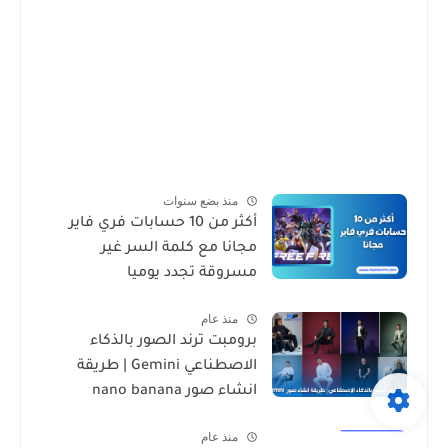
منذ بضع سنوات
أكثر من 10 حسابات فري فاير
مجانا مع كلمة السر غير
مسروقة تجدد يوميا
منذ عام
برومبت ترند الصور بالذكاء
الاصطناعي Gemini | طريقة
انشاء صور nano banana
منذ عام