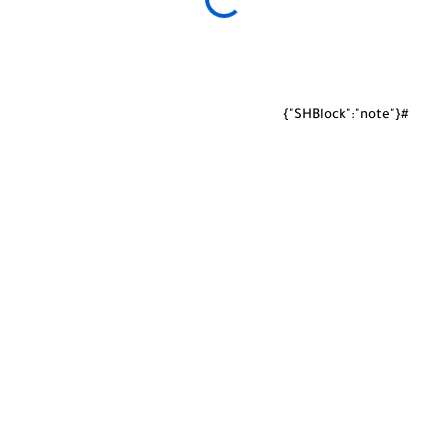
#{"SHBlock":"note"}