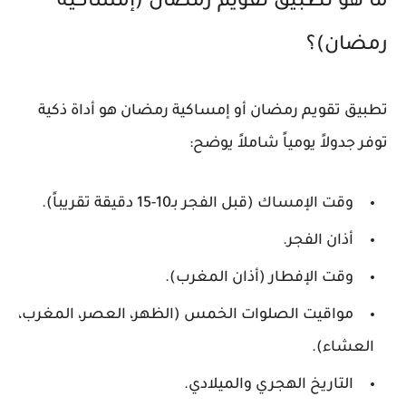
ما هو تطبيق تقويم رمضان (إمساكية
رمضان)؟
تطبيق تقويم رمضان أو
إمساكية رمضان
هو أداة ذكية
توفر جدولاً يومياً شاملاً يوضح:
وقت الإمساك (قبل الفجر بـ10-15 دقيقة تقريباً).
أذان الفجر.
وقت الإفطار (أذان المغرب).
مواقيت الصلوات الخمس (الظهر، العصر، المغرب،
العشاء).
التاريخ الهجري والميلادي.