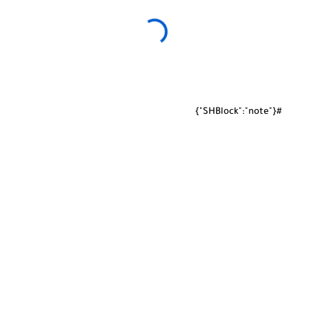
#{"SHBlock":"note"}