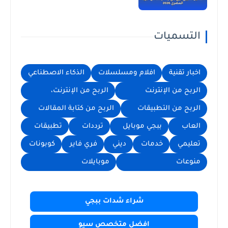
التسميات
اخبار تقنية
افلام ومسلسلات
الذكاء الاصطناعي
الربح من الإنترنت
الربح من الإنترنت،
الربح من التطبيقات
الربح من كتابة المقالات
العاب
ببجي موبايل
ترددات
تطبيقات
تعليمي
خدمات
ديني
فري فاير
كوبونات
منوعات
موبايلات
شراء شدات ببجي
افضل متخصص سيو