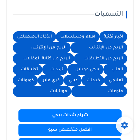
التسميات
اخبار تقنية
افلام ومسلسلات
الذكاء الاصطناعي
الربح من الإنترنت
الربح من الإنترنت،
الربح من التطبيقات
الربح من كتابة المقالات
العاب
ببجي موبايل
ترددات
تطبيقات
تعليمي
خدمات
ديني
فري فاير
كوبونات
منوعات
موبايلات
شراء شدات ببجي
افضل متخصص سيو