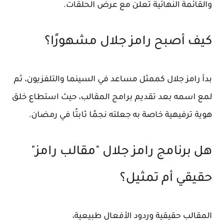
والقائمة النهائية تُعلن مع عرض الحلقات.
كيف أصبح رامز جلال مشهورًا؟
بدأ رامز جلال كممثل مساعد في السينما والتلفزيون، ثم
لمع اسمه بعد تقديم برامج المقالب، حيث استطاع خلق
هوية ترفيهية خاصة به
جعلته نجمًا ثابتًا في رمضان.
هل برنامج رامز جلال "مقالب رامز"
حقيقي أم تمثيل؟
المقالب حقيقية وردود الأفعال طبيعية،