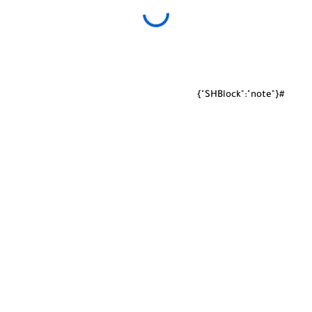
#{"SHBlock":"note"}