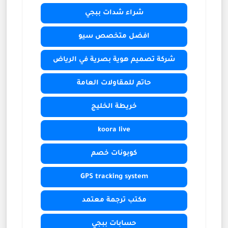
شراء شدات ببجي
افضل متخصص سيو
شركة تصميم هوية بصرية في الرياض
حاتم للمقاولات العامة
خريطة الخليج
koora live
كوبونات خصم
GPS tracking system
مكتب ترجمة معتمد
حسابات ببجي