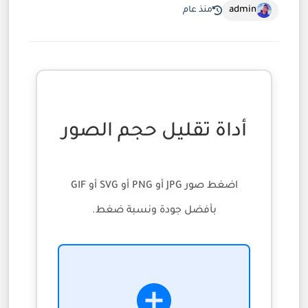
admin
منذ عام
أداة تقليل حجم الصور
اضغط صور JPG أو PNG أو SVG أو GIF
بأفضل جودة ونسبة ضغط.