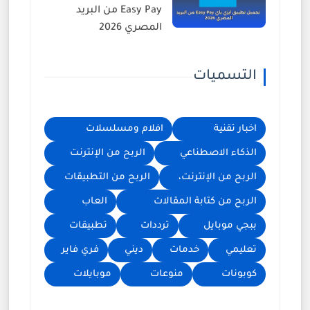
Easy Pay من البريد
المصري 2026
التسميات
اخبار تقنية
افلام ومسلسلات
الذكاء الاصطناعي
الربح من الإنترنت
الربح من الإنترنت،
الربح من التطبيقات
الربح من كتابة المقالات
العاب
ببجي موبايل
ترددات
تطبيقات
تعليمي
خدمات
ديني
فري فاير
كوبونات
منوعات
موبايلات