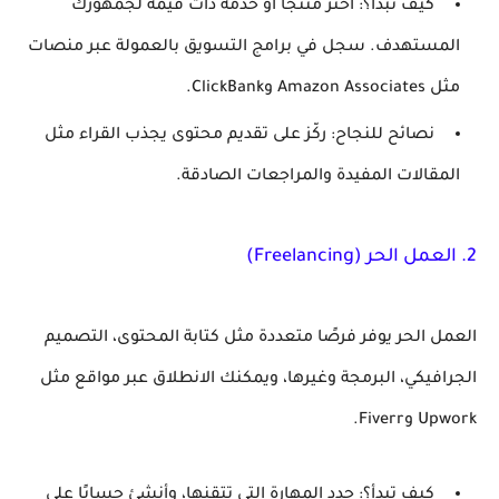
كيف تبدأ؟
: اختر منتجًا أو خدمة ذات قيمة لجمهورك
المستهدف. سجل في برامج التسويق بالعمولة عبر منصات
مثل Amazon Associates وClickBank.
نصائح للنجاح
: ركّز على تقديم محتوى يجذب القراء مثل
المقالات المفيدة والمراجعات الصادقة.
2.
العمل الحر (Freelancing)
العمل الحر يوفر فرصًا متعددة مثل كتابة المحتوى، التصميم
الجرافيكي، البرمجة وغيرها، ويمكنك الانطلاق عبر مواقع مثل
Upwork وFiverr.
كيف تبدأ؟
: حدد المهارة التي تتقنها، وأنشئ حسابًا على