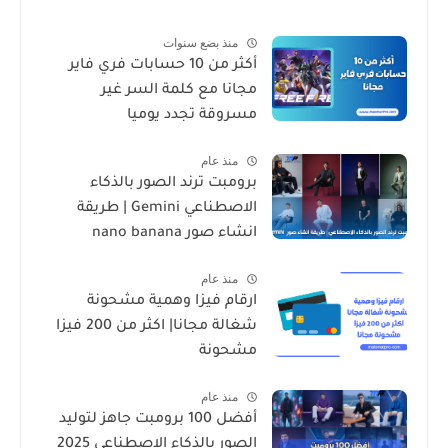
منذ بضع سنوات
أكثر من 10 حسابات فري فاير
مجانا مع كلمة السر غير
مسروقة تجدد يوميا
منذ عام
برومبت ترند الصور بالذكاء
الاصطناعي Gemini | طريقة
انشاء صور nano banana
منذ عام
ارقام فيزا وهمية مشحونة
شغالة مجانا| اكثر من 200 فيزا
مشحونة
منذ عام
أفضل 100 برومبت جاهز لتوليد
الصور بالذكاء الاصطناعي 2025