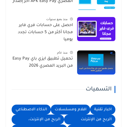
المصري APK Easy Pay آخر إصدار
منذ بضع سنوات
احصل على حسابات فري فاير
مجانا أكثر من 5 حسابات تجدد
يوميا
منذ عام
تحميل تطبيق ايزي باي Easy Pay
من البريد المصري 2026
التسميات
اخبار تقنية
افلام ومسلسلات
الذكاء الاصطناعي
الربح من الإنترنت
الربح من الإنترنت،