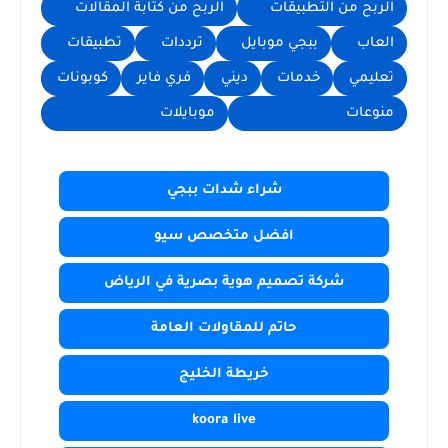
الربح من التطبيقات
الربح من كتابة المقالات
العاب
ببجي موبايل
ترددات
تطبيقات
تعليمي
خدمات
ديني
فري فاير
كوبونات
منوعات
موبايلات
شراء شدات ببجي
افضل متخصص سيو
شركة تصميم هوية بصرية في الرياض
حاتم للمقاولات العامة
خريطة الخليج
koora live